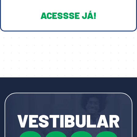
ACESSSE JÁ!
VESTIBULAR